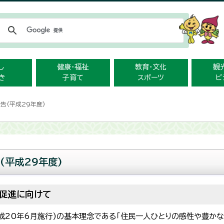
メニューをスキップします
し
健康・福祉
教育・文化
観
き
子育て
スポーツ
ビ
告(平成29年度)
(平成29年度)
促進に向けて
平成20年6月施行)の基本理念である「住民一人ひとりの感性や豊か