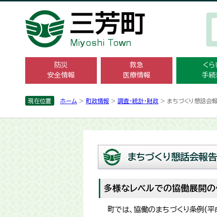
防災
救急
くら
安全情報
医療情報
手続
現在位置
ホーム
>
町政情報
>
調査・統計­・財政
> まちづくり懇話会報
まちづくり懇話会報告
多様なレベルでの協働展開の
町では、協働のまちづくり条例(