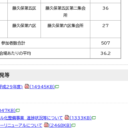
藤久保第五区
藤久保第五区第二集会
36
所
藤久保第六区
藤久保第六区集会所
27
参加者数合計
507
会場あたりの平均
36.2
見等
平成29年度)
（14945KB）
047KB）
Cフル化整備事業 進捗状況等について
（1333KB）
ターリニューアルについて
（2468KB）