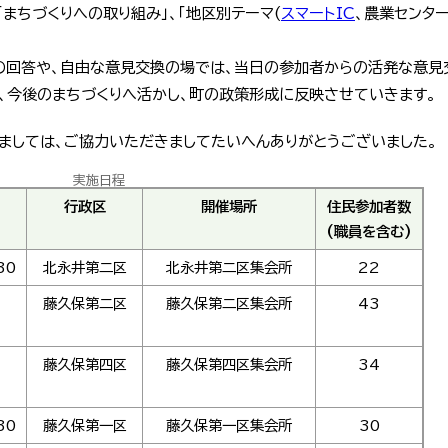
まちづくりへの取り組み」、「地区別テーマ(
スマートIC
、農業センタ
の回答や、自由な意見交換の場では、当日の参加者からの活発な意見
、今後のまちづくりへ活かし、町の政策形成に反映させていきます。
ましては、ご協力いただきましてたいへんありがとうございました。
実施日程
行政区
開催場所
住民参加者数
(職員を含む)
30
北永井第二区
北永井第二区集会所
22
藤久保第二区
藤久保第二区集会所
43
藤久保第四区
藤久保第四区集会所
34
30
藤久保第一区
藤久保第一区集会所
30