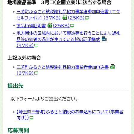
地場産品基準 3号ロ（企画立案）に該当する場合
三芳町ふるさと納税謝礼品協力事業者参加申込書 [エク
セルファイル] （37KB）
（25KB）
製品価値証明書
（25KB）
地方団体の区域内において製造等を行うことにより返礼
品等の価値の過半が生じている旨の証明様式
（47KB）
上記以外の場合
三芳町ふるさと納税謝礼品協力事業者参加申込書
（37KB）
提出先
以下フォームよりご提出ください。
【埼玉県三芳町】ふるさと納税のお申込みについて（事業者
向け））
応募期間