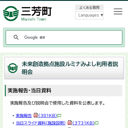
メニューをスキップします
よくある質問
Languages
未来創造拠点施設ルミナみよし利用者説
明会
実施報告・当日資料
実施報告及び説明会で使用した資料を公表します。
実施報告
（381KB）
当日スライド資料（施設説明）
（3731KB）