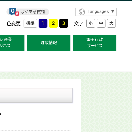
よくある質問
Languages
色変更
文字
光・産業
電子行政
町政情報
ジネス
サービス
。