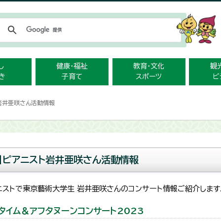
メニューをスキップします
し
健康・福祉
教育・文化
観
き
子育て
スポーツ
ビ
ト岩井亜咲さん活動情報
】ピアニスト岩井亜咲さん活動情報
ニストで東京藝術大学生 岩井亜咲さんのコンサート情報ご紹介します
チタイム＆アフタヌーンコンサート2023