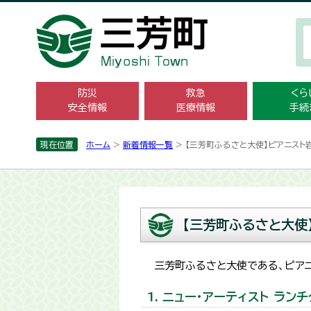
防災
救急
くら
安全情報
医療情報
手続
現在位置
ホーム
>
新着情報一覧
> 【三芳町ふるさと大使】ピアニス
【三芳町ふるさと大使
三芳町ふるさと大使である、ピア
1. ニュー・アーティスト ラン