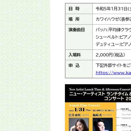
日 時
令和5年1月31日(
場 所
カワイハウゼ（表参
演奏曲目
バッハ:平均律クラヴ
シューベルト:ピアノ
デュティユー:ピアノ
入場料
2,000円（税込）
申 込
下記外部サイトをご
https://www.ka