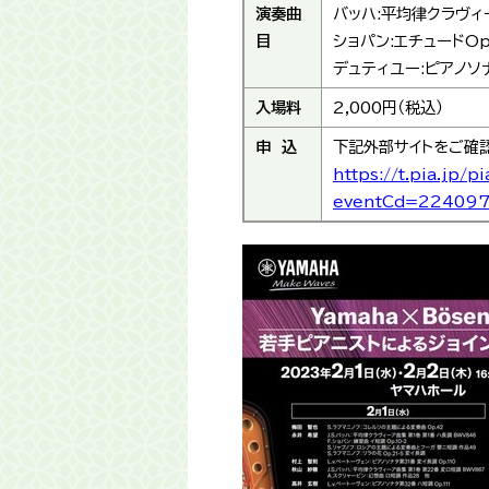
演奏曲
バッハ:平均律クラヴィー
目
ショパン:エチュードOp.
デュティユー:ピアノソ
入場料
2,000円（税込）
申 込
下記外部サイトをご確
https://t.pia.jp/p
eventCd=224097