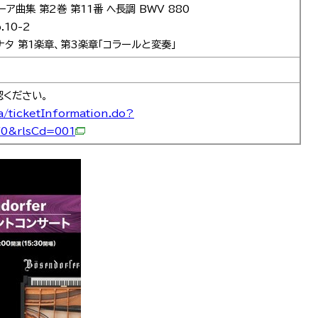
ア曲集 第2巻 第11番 ヘ長調 BWV 880
10-2
ナタ 第1楽章、第3楽章「コラールと変奏」
認ください。
ia/ticketInformation.do?
0&rlsCd=001