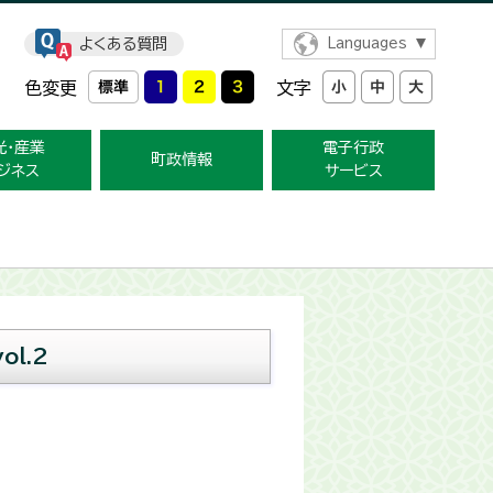
よくある質問
Languages
色変更
文字
光・産業
電子行政
町政情報
ジネス
サービス
l.2