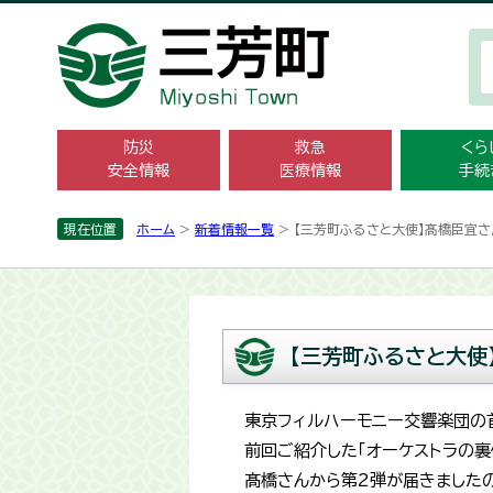
防災
救急
くら
安全情報
医療情報
手続
現在位置
ホーム
>
新着情報一覧
> 【三芳町ふるさと大使】髙橋臣宜さ
【三芳町ふるさと大使
東京フィルハーモニー交響楽団の
前回ご紹介した「オーケストラの裏
髙橋さんから第2弾が届きましたの