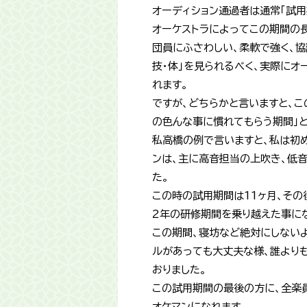
オーディション通過者は通常「試用
オーケストラによってこの期間の
団員にふさわしい、柔軟で強く、協
技・体」を見られるべく、実際にオ
れます。
ですが、どちらかと言いますと、こ
の色んな事に慣れてもらう期間」
私高橋の例で言いますと、私は初
ンは、主に高音担当の上吹き、低
た。
この時の試用期間は11ヶ月、その
2年の研修期間を乗り越えた事に
この期間、寝坊など絶対にしない
ルがあっても大丈夫な様、誰より
おりました。
この試用期間の最後の方に、全楽
オケマンになれます。