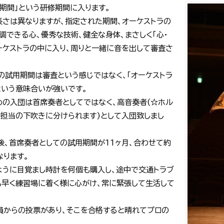
期間」という研修期間に入ります。
長さは異なりますが、指定された期間、オーケストラの
調できる心、優秀な技術、健全な身体、まさしく「心・
ーケストラの中に入り、周りと一緒に音を出して審査さ
の試用期間は審査という感じではなく、「オーケストラ
という意味合いが強いです。
めの入団は首席奏者としてではなく、高音奏者(☆ホル
音担当の下吹きに分けられます)として入団致しまし
後、首席奏者としての試用期間が11ヶ月、合わせて約
なります。
ように目覚まし時計を何個も購入し、途中で交通トラブ
も早く練習場に着く様に心がけ、常に緊張して生活して
員からの投票があり、そこを合格すると晴れてプロの