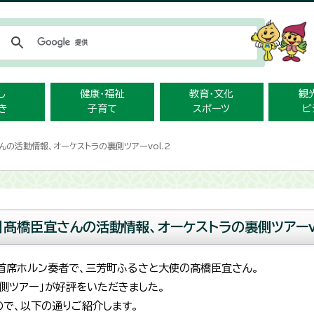
メニューをスキップします
し
健康・福祉
教育・文化
観
き
子育て
スポーツ
ビ
んの活動情報、オーケストラの裏側ツアーvol.2
】髙橋臣宜さんの活動情報、オーケストラの裏側ツアーvo
首席ホルン奏者で、三芳町ふるさと大使の髙橋臣宜さん。
側ツアー」が好評をいただきました。
で、以下の通りご紹介します。