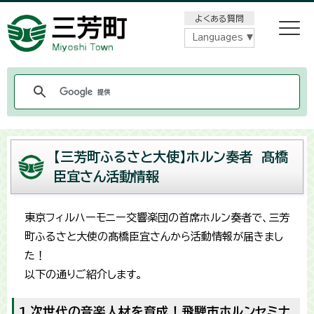
メニューをスキップします
よくある質問
Languages
【三芳町ふるさと大使】ホルン奏者 髙橋
臣宜さん活動情報
東京フィルハーモニー交響楽団の首席ホルン奏者で、三芳
町ふるさと大使の髙橋臣宜さんから活動情報が届きまし
た！
以下の通りご紹介します。
1.次世代の音楽人材を育成！飛騨市ホルンセミナ