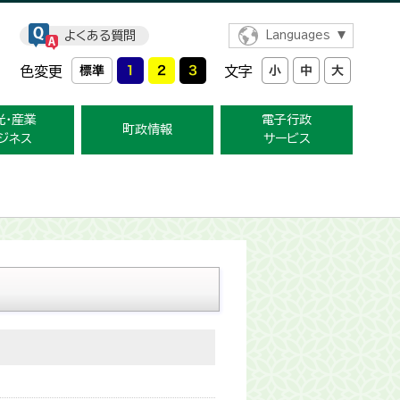
よくある質問
Languages
色変更
文字
光・産業
電子行政
町政情報
ジネス
サービス