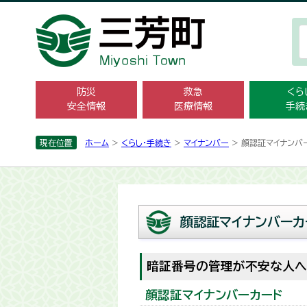
防災
救急
くら
安全情報
医療情報
手続
現在位置
ホーム
>
くらし・手続き
>
マイナンバー
> 顔認証マイナンバ
顔認証マイナンバーカ
暗証番号の管理が不安な人へ
顔認証マイナンバーカード