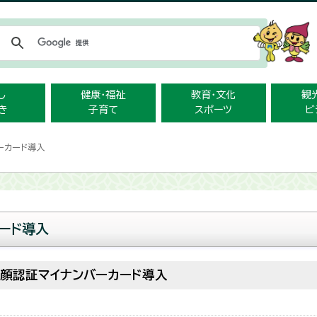
メニューをスキップします
し
健康・福祉
教育・文化
観
き
子育て
スポーツ
ビ
ーカード導入
ード導入
顔認証マイナンバーカード導入