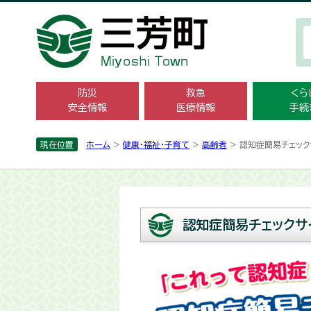
防災
救急
くら
安全情報
医療情報
手続
現在位置
ホーム
>
健康・福祉・子育て
>
高齢者
> 認知症簡易チェック
認知症簡易チェックサ