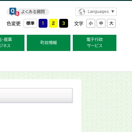
よくある質問
Languages
色変更
文字
光・産業
電子行政
町政情報
ジネス
サービス