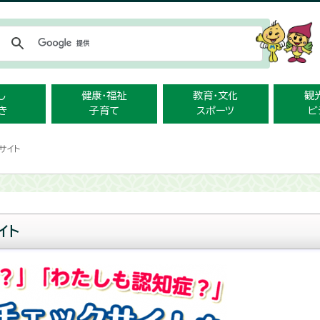
メニューをスキップします
し
健康・福祉
教育・文化
観
き
子育て
スポーツ
ビ
サイト
イト