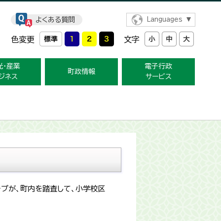
よくある質問
Languages
色変更
文字
光・産業
電子行政
町政情報
ジネス
サービス
プが、町内を踏査して、小学校区
。