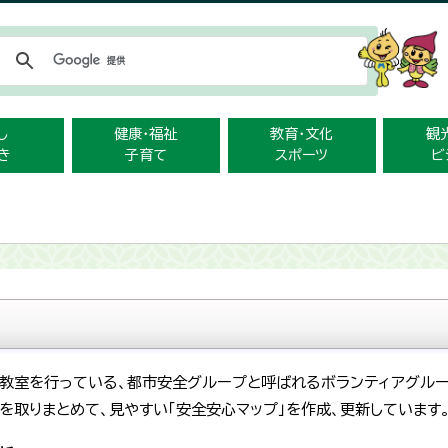
メニューをスキップします
し
健康・福祉
教育・文化
観
き
子育て
スポーツ
ビ
教室を行っている、都市安全グループと呼ばれるボランティアグルー
取りまとめて、見やすい「安全安心マップ」を作成、更新しています