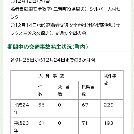
○12月12日（水）高
齢者自転車安全教室（三芳町役場周辺）、シルバー人材セ
ンター
○12月14日（金）高齢者交通安全声掛け隊街頭活動（サ
ンクス三芳永久保店）、交通安全母の会
期間中の交通事故発生状況（町内）
各9月25日から12月24日までの3か月間
人 身 事 故
物件事
故
件
死 者
負傷者
数
数
数
平成24
56
0
67
229
年
平成23
61
0
71
193
年