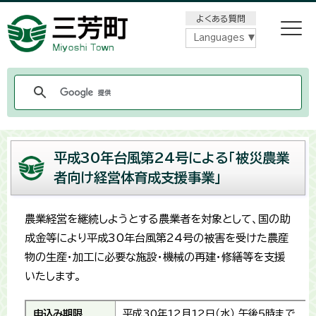
メニューをスキップします
よくある質問
Languages
平成30年台風第24号による「被災農業
者向け経営体育成支援事業」
農業経営を継続しようとする農業者を対象として、国の助
成金等により平成30年台風第24号の被害を受けた農産
物の生産・加工に必要な施設・機械の再建・修繕等を支援
いたします。
申込み期限
平成30年12月12日（水） 午後5時まで