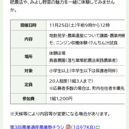
肥農法や、みよし野菜の魅力を一緒に体験してみません
か。
開催日時
11月25日（土）午前9時から12時
地割見学・農業遺産について講義・農業用機械
内容
モ、ニンジン収穫体験・けんちん汁試食
体験ほ場
場所
島喜農園（落ち葉堆肥農法実践農業者）
対象
小学生以上（中学生以下は保護者同伴）
20人程度（1組3人まで）
定員
※応募者多数の場合は、町内在住者を優先と
参加費
1組1,200円
※天候等により内容等が変更になる場合があります。
第3回農業遺産農業塾チラシ
（1897KB）