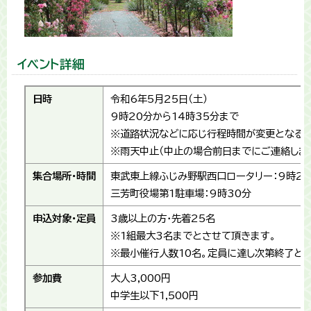
イベント詳細
日時
令和6年5月25日（土）
9時20分から14時35分まで
※道路状況などに応じ行程時間が変更となる可
※雨天中止（中止の場合前日までにご連絡します
集合場所・時間
東武東上線ふじみ野駅西口ロータリー：9時20
三芳町役場第1駐車場：9時30分
申込対象・定員
3歳以上の方・先着25名
※1組最大3名までとさせて頂きます。
※最小催行人数10名。定員に達し次第終了と
参加費
大人3,000円
中学生以下1,500円