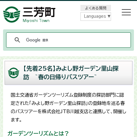
メニューをスキップします
よくある質問
Languages
【先着25名】みよし野ガーデン里山探
訪 ~春の日帰りバスツアー~
国土交通省ガーデンツーリズム登録制度の探訪部門に認
定された「みよし野ガーデン里山探訪」の登録地を巡る春
のバスツアーを株式会社JTB川越支店と連携して、開催し
ます。
ガーデンツーリズムとは？