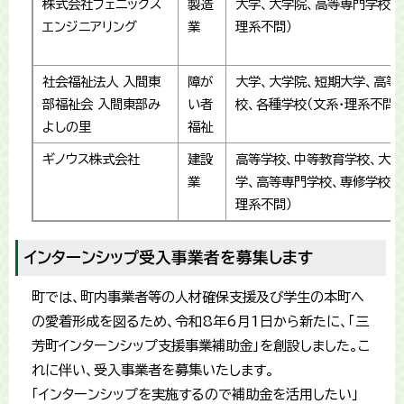
株式会社フェニックス
製造
大学、大学院、高等専門学校、
エンジニアリング
業
理系不問）
社会福祉法人 入間東
障が
大学、大学院、短期大学、高等
部福祉会 入間東部み
い者
校、各種学校（文系・理系不問）
よしの里
福祉
ギノウス株式会社
建設
高等学校、中等教育学校、大学
業
学、高等専門学校、専修学校、
理系不問）
インターンシップ受入事業者を募集します
町では、町内事業者等の人材確保支援及び学生の本町へ
の愛着形成を図るため、令和8年6月1日から新たに、「三
芳町インターンシップ支援事業補助金」を創設しました。こ
れに伴い、受入事業者を募集いたします。
「インターンシップを実施するので補助金を活用したい」