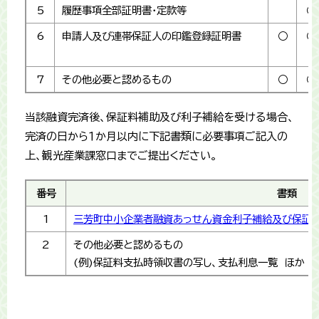
5
履歴事項全部証明書・定款等
○
6
申請人及び連帯保証人の印鑑登録証明書
○
○
7
その他必要と認めるもの
○
○
当該融資完済後、保証料補助及び利子補給を受ける場合、
完済の日から１か月以内に下記書類に必要事項ご記入の
上、観光産業課窓口までご提出ください。
番号
書類
1
三芳町中小企業者融資あっせん資金利子補給及び保証
2
その他必要と認めるもの
(例)保証料支払時領収書の写し、支払利息一覧 ほか