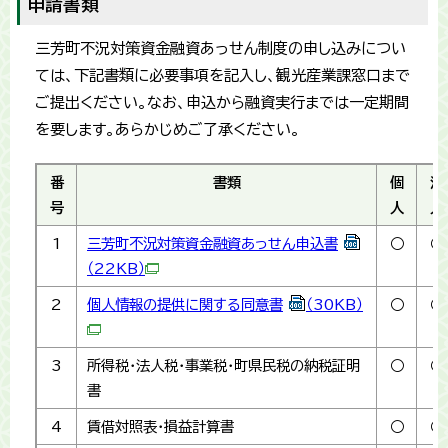
申請書類
三芳町不況対策資金融資あっせん制度の申し込みについ
ては、下記書類に必要事項を記入し、観光産業課窓口まで
ご提出ください。なお、申込から融資実行までは一定期間
を要します。あらかじめご了承ください。
番
書類
個
法
号
人
人
1
三芳町不況対策資金融資あっせん申込書
○
○
（22KB）
2
個人情報の提供に関する同意書
（30KB）
○
○
3
所得税・法人税・事業税・町県民税の納税証明
○
○
書
4
賃借対照表・損益計算書
○
○