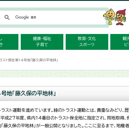
メニューをスキップします
し
健康・福祉
教育・文化
観
き
子育て
スポーツ
ビ
ラスト保全第14号地「藤久保の平地林」
4号地「藤久保の平地林」
トラスト運動を進めています。緑のトラスト運動とは、貴重なみどり、
平成27年度、県内14番目のトラスト保全地に指定され、用地取得、
地「藤久保の平地林」が一般公開となりました。ここに至るまで、地権