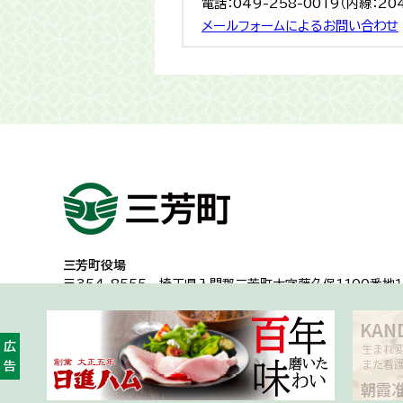
電話：049-258-0019（内線：20
メールフォームによるお問い合わせ
三芳町役場
〒354-8555
埼玉県入間郡三芳町大字藤久保1100番地１
代表電話：049-258-0019
一般的な業務時間8時30分から17時15分
（土日祝日及び年
広告
開庁時間・アクセス
各課への問い合わせ