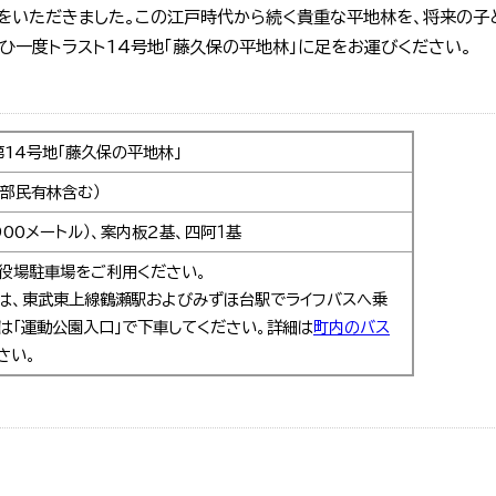
をいただきました。この江戸時代から続く貴重な平地林を、将来の子
ひ一度トラスト14号地「藤久保の平地林」に足をお運びください。
14号地「藤久保の平地林」
一部民有林含む）
00メートル）、案内板２基、四阿１基
役場駐車場をご利用ください。
は、東武東上線鶴瀬駅およびみずほ台駅でライフバスへ乗
たは「運動公園入口」で下車してください。詳細は
町内のバス
さい。