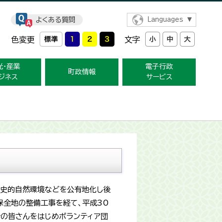
よくある質問
Languages
色変更
文字
光・産業
電子行政
町政情報
ジネス
サービス
歴史的自然環境などを公有地化し後
保全地の整備工事を経て、平成30
者の皆さんをはじめボランティア団