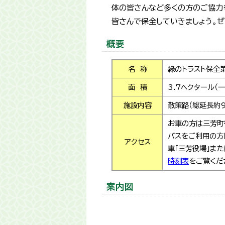
体の皆さんなど多くの方のご協力
皆さんで保全していきましょう。ぜ
概要
名 称
緑のトラスト保全第
面 積
3.7ヘクタール（
施設内容
散策路（総延長約9
お車の方は三芳町
バスをご利用の方
アクセス
車「三芳役場」ま
時刻表
をご覧くだ
案内図