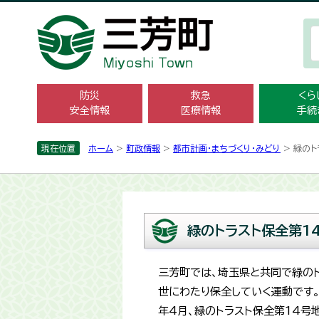
防災
救急
くら
安全情報
医療情報
手続
現在位置
ホーム
>
町政情報
>
都市計画・まちづくり・みどり
> 緑のト
緑のトラスト保全第1
三芳町では、埼玉県と共同で緑の
世にわたり保全していく運動です。
年4月、緑のトラスト保全第14号