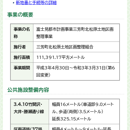
新地番と手続等の詳細
事業の概要
事業の名
富士見都市計画事業三芳町北松原土地区画
称
整理事業
施行者
三芳町北松原土地区画整理組合
施行面積
111,391.17平方メートル
事業期間
平成3年4月30日～令和3年3月31日（第6
回変更）
公共施設整備内容
3.4.10竹間沢・
幅員16メートル（車道部9.0メート
大井・勝瀬通り線
ル、歩道（両側）3.5メートル）
延長325.15メートル
区画道路（37路
幅員4メートル～9メートル・延長