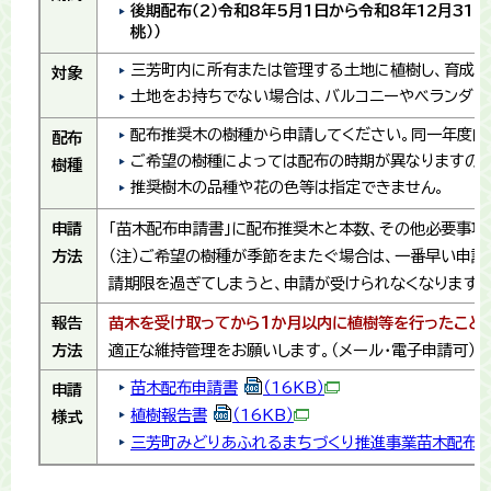
後期配布（2）令和8年5月1日から令和8年12月31日
桃））
三芳町内に所有または管理する土地に植樹し、育成で
対象
土地をお持ちでない場合は、バルコニーやベランダで
配布推奨木の樹種から申請してください。同一年度内
配布
ご希望の樹種によっては配布の時期が異なりますので
樹種
推奨樹木の品種や花の色等は指定できません。
申請
「苗木配布申請書」に配布推奨木と本数、その他必要事項
方法
（注）ご希望の樹種が季節をまたぐ場合は、一番早い申
請期限を過ぎてしまうと、申請が受けられなくなります。
報告
苗木を受け取ってから1か月以内に植樹等を行ったこと
方法
適正な維持管理をお願いします。（メール・電子申請可）
苗木配布申請書
（16KB）
申請
植樹報告書
（16KB）
様式
三芳町みどりあふれるまちづくり推進事業苗木配布