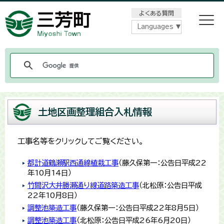
メニューをスキップします
よくある質問
Languages
土地区画整理組合入札情報
工事名等をクリックしてご覧ください。
都計道鶴瀬駅西通線植栽工事
（藤久保第一：公告日平成22
年10月14日）
竹間沢大井勝瀬通り線道路築造工事
（北松原：公告日平成
22年10月8日）
調整池築造工事
（藤久保第一：公告日平成22年8月5日）
調整池築造工事
（北松原：公告日平成26年6月20日）