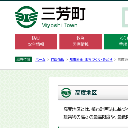
防災
救急
くら
安全情報
医療情報
手続
現在位置
ホーム
>
町政情報
>
都市計画・­まちづくり­・みどり
> 高度
高度地区
高度地区とは、都市計画法に基づ
建築物の高さの最高限度や、最低