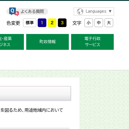
よくある質問
Languages
色変更
文字
光・産業
電子行政
町政情報
ジネス
サービス
進を図るため、用途地域内において