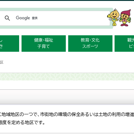
メニューをスキップします
し
健康・福祉
教育・文化
観
き
子育て
スポーツ
ビ
地区
く地域地区の一つで、市街地の環境の保全あるいは土地の利用の増
限度を定める地区です。