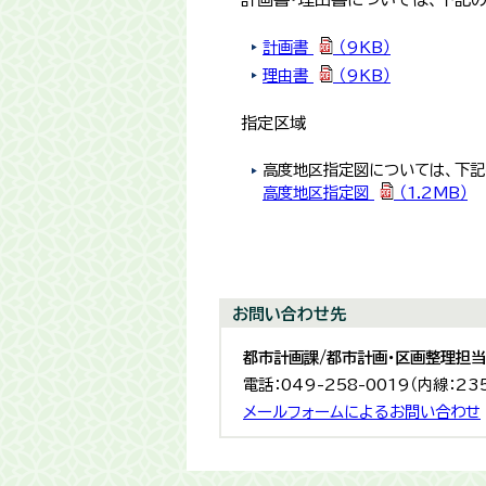
計画書
（9KB）
理由書
（9KB）
指定区域
高度地区指定図については、下記
高度地区指定図
（1.2MB）
お問い合わせ先
都市計画課/都市計画・区画整理担当
電話：049-258-0019（内線：23
メールフォームによるお問い合わせ