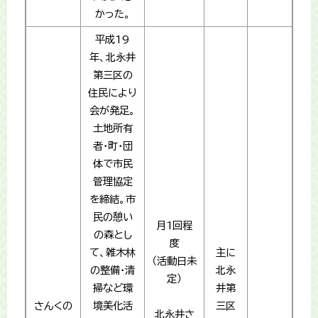
かった。
平成19
年、北永井
第三区の
住民により
会が発足。
土地所有
者・町・団
体で市民
管理協定
を締結。市
民の憩い
月1回程
の森とし
度
て、雑木林
主に
（活動日未
の整備・清
北永
定）
掃など環
井第
さんくの
境美化活
三区
北永井さ