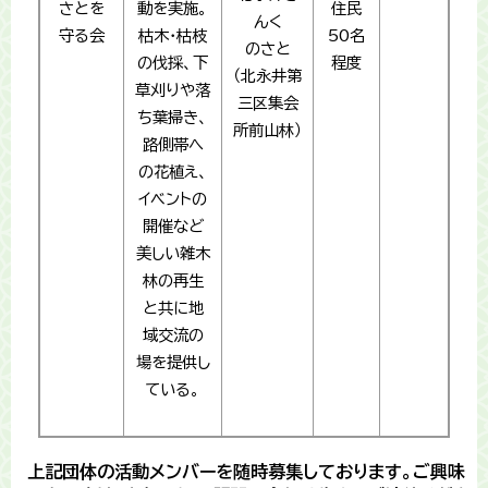
さとを
動を実施。
住民
んく
守る会
枯木・枯枝
50名
のさと
の伐採、下
程度
（北永井第
草刈りや落
三区集会
ち葉掃き、
所前山林）
路側帯へ
の花植え、
イベントの
開催など
美しい雑木
林の再生
と共に地
域交流の
場を提供し
ている。
上記団体の活動メンバーを随時募集しております。ご興味