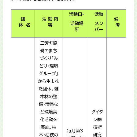
活動日・
活動
団
活 動 内
備
活動場
メン
体 名
容
考
所
バー
三芳町協
働のまち
づくり「み
どり・環境
グループ」
から生まれ
た団体。雑
木林の整
備・清掃な
ど環境美
ダイダ
化活動を
ン㈱
実施。枯
技術
毎月第3
木・枯枝の
研究