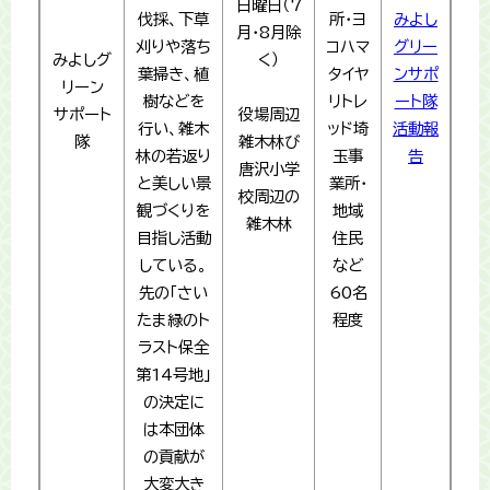
日曜日（7
伐採、下草
所・ヨ
​みよし
月・8月除
刈りや落ち
コハマ
グリー
みよしグ
く）
葉掃き、植
タイヤ
ンサポ
リーン
樹などを
リトレ
ート隊
サポート
役場周辺
行い、雑木
ッド埼
活動報
隊
雑木林び
林の若返り
玉事
告
唐沢小学
と美しい景
業所・
校周辺の
観づくりを
地域
雑木林
目指し活動
住民
している。
など
先の「さい
60名
たま緑のト
程度
ラスト保全
第14号地」
の決定に
は本団体
の貢献が
大変大き