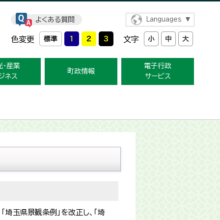
よくある質問
Languages
色変更
文字
光・産業
電子行政
町政情報
ジネス
サービス
「埼玉県景観条例」を改正し、「埼