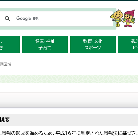
メニューをスキップします
し
健康・福祉
教育・文化
観
き
子育て
スポーツ
ビ
計画区域
制度
景観の形成を進めるため、平成16年に制定された景観法に基づき、