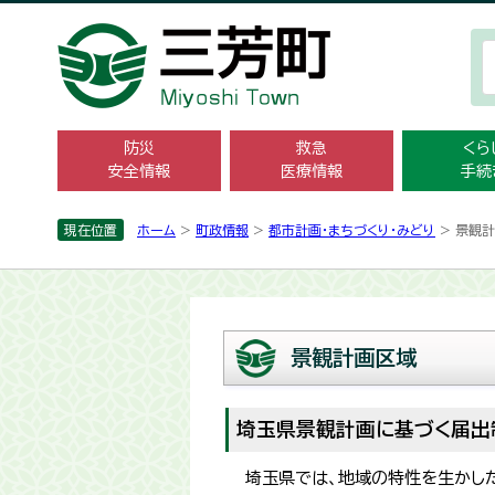
防災
救急
くら
安全情報
医療情報
手続
現在位置
ホーム
>
町政情報
>
都市計画・まちづくり・みどり
> 景観
景観計画区域
埼玉県景観計画に基づく届出
埼玉県では、地域の特性を生かした