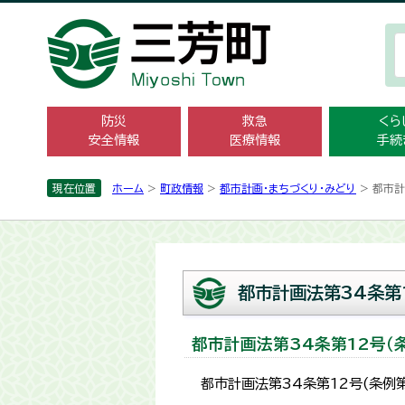
防災
救急
くら
安全情報
医療情報
手続
現在位置
ホーム
>
町政情報
>
都市計画・まちづくり・みどり
> 都市
都市計画法第34条第
都市計画法第34条第12号（
都市計画法第34条第12号(条例