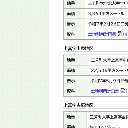
地番
三芳町大字北永井字中
面積
3,863平方メートル
告示
令和7年2月26日三
資料
土地利用計画書
（
上富字中東地区
地番
三芳町大字上富字中東
面積
22,536平方メート
告示
令和7年5月9日三芳
資料
土地利用計画書
上富字吉拓地区
地番
三芳町大字上富字吉拓
面積
約1.4ヘクタール