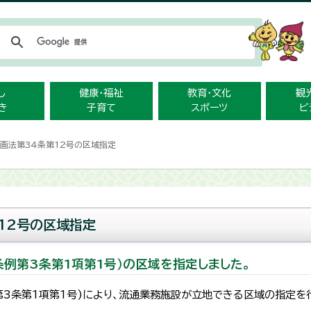
メニューをスキップします
し
健康・福祉
教育・文化
観
き
子育て
スポーツ
ビ
計画法第34条第12号の区域指定
12号の区域指定
条例第3条第1項第1号）の区域を指定しました。
第3条第1項第1号)により、流通業務施設が立地できる区域の指定を