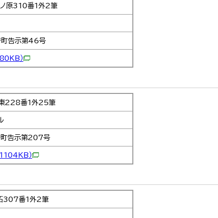
ノ原310番1外2筆
芳町告示第46号
480KB）
228番1外25筆
ル
町告示第207号
（1104KB）
307番1外2筆