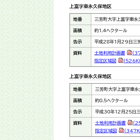
上富字東永久保地区
地番
三芳町大字上富字東永久
面積
約1.4ヘクタール
告示
平成28年1月29日三
資料
土地利用計画書
（3
指定区域図
（526K
上富字東永久保地区
地番
三芳町大字上富字東永久
面積
約0.5ヘクタール
告示
平成30年12月25日
資料
土地利用計画書
（2
指定区域図
（347K