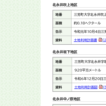
北永井吹上地区
地番
三芳町大字北永井吹上
面積
約0.18ヘクタール
告示
令和元年10月4日三
資料
土地利用計画書
（
北永井坂下地区
地番
三芳町大字北永井字坂
面積
920平方メートル
告示
令和6年12月20日
資料
土地利用計画図
（
北永井中ノ原地区