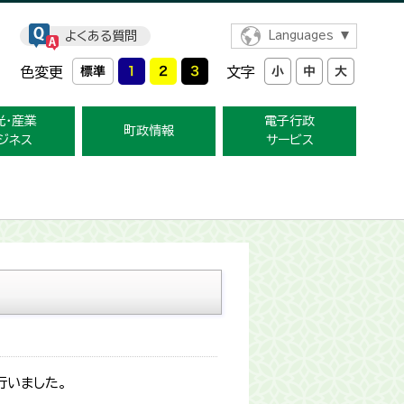
よくある質問
Languages
色変更
文字
光・産業
電子行政
町政情報
ジネス
サービス
行いました。