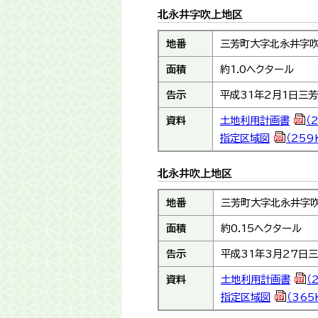
北永井字吹上地区
地番
三芳町大字北永井字吹
面積
約1.0ヘクタール
告示
平成31年2月1日三
資料
土地利用計画書
（
指定区域図
（259
北永井吹上地区
地番
三芳町大字北永井字吹
面積
約0.15ヘクタール
告示
平成31年3月27日
資料
土地利用計画書
（
指定区域図
（365