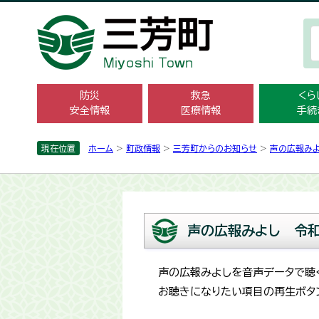
防災
救急
くら
安全情報
医療情報
手続
現在位置
ホーム
>
町政情報
>
三芳町からのお知らせ
>
声の広報み
声の広報みよし 令和
声の広報みよしを音声データで聴
お聴きになりたい項目の再生ボタ