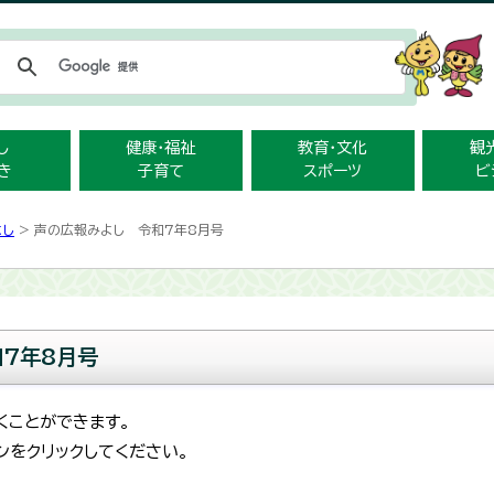
メニューをスキップします
し
健康・福祉
教育・文化
観
き
子育て
スポーツ
ビ
よし
> 声の広報みよし 令和7年8月号
7年8月号
くことができます。
ンをクリックしてください。