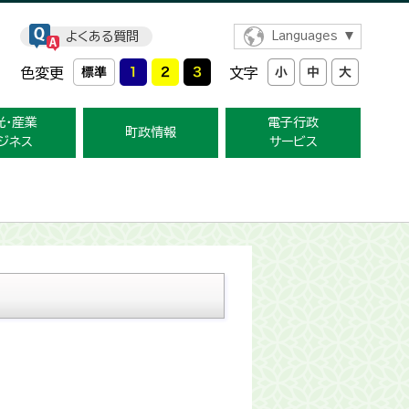
よくある質問
Languages
色変更
文字
光・産業
電子行政
町政情報
ジネス
サービス