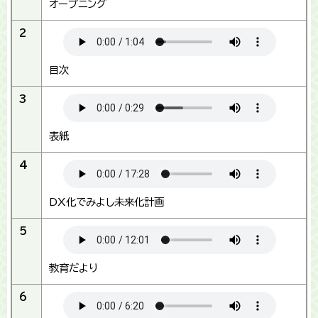
オープニング
2
目次
3
表紙
4
DX化でみよし未来化計画
5
教育だより
6