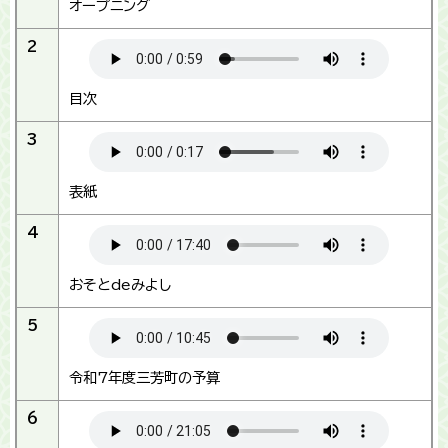
オープニング
2
目次
3
表紙
4
おそとdeみよし
5
令和7年度三芳町の予算
6