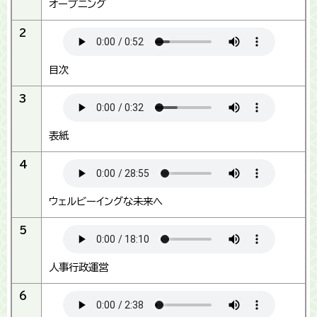
オープニング
2
目次
3
表紙
4
ウェルビーイングな未来へ
5
人事行政運営
6