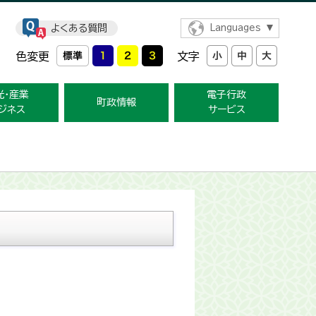
よくある質問
Languages
色変更
文字
光・産業
電子行政
町政情報
ジネス
サービス