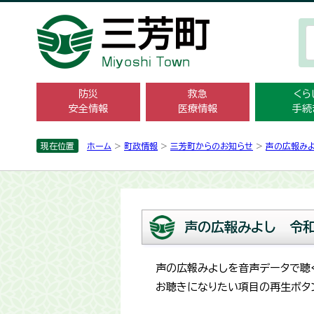
防災
救急
くら
安全情報
医療情報
手続
現在位置
ホーム
>
町政情報
>
三芳町からのお知らせ
>
声の広報み
声の広報みよし 令和
声の広報みよしを音声データで聴
お聴きになりたい項目の再生ボタ