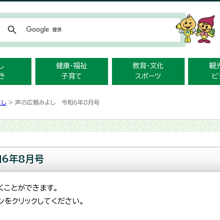
メニューをスキップします
し
健康・福祉
教育・文化
観
き
子育て
スポーツ
ビ
よし
> 声の広報みよし 令和6年8月号
6年8月号
くことができます。
ンをクリックしてください。