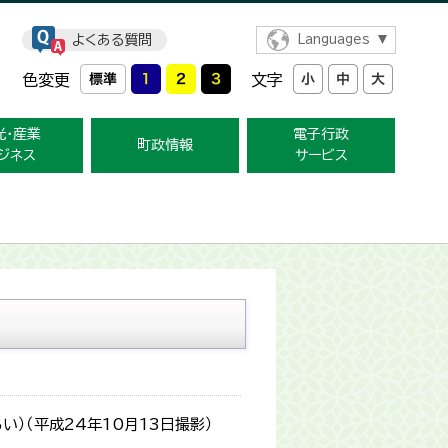
よくある質問
Languages
色変更
文字
光・産業
電子行政
町政情報
ジネス
サービス
）（平成24年10月13日撮影）