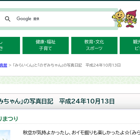
メニューをスキップします
し
健康・福祉
教育・文化
観
き
子育て
スポーツ
ビ
真館
> 「みらいくん」と「のぞみちゃん」の写真日記 平成24年10月13日
みちゃん」の写真日記 平成24年10月13日
りまつり
秋空が気持よかったし、おイモ掘りも楽しかったよ☆（みらい