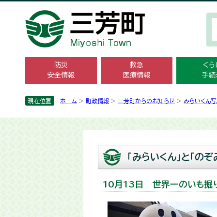
防災
救急
くら
安全情報
医療情報
手続
現在位置
ホーム
>
町政情報
>
三芳町からのお知らせ
>
みらいくん写
「みらいくん」と「のぞ
10月13日 世界一のいも掘