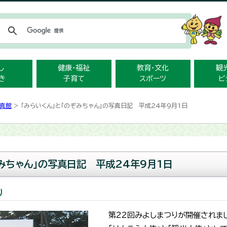
メニューをスキップします
し
健康・福祉
教育・文化
観
き
子育て
スポーツ
ビ
真館
> 「みらいくん」と「のぞみちゃん」の写真日記 平成24年9月1日
ぞみちゃん」の写真日記 平成24年9月1日
り
第22回みよしまつりが開催されま