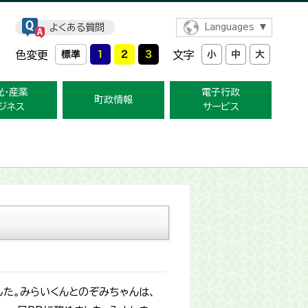
よくある質問
Languages
色変更
文字
光・産業
電子行政
町政情報
ジネス
サービス
した。みらいくんとのぞみちゃんは、