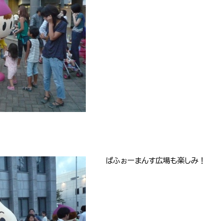
ぱふぉーまんす広場も楽しみ！