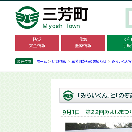
防災
救急
くら
安全情報
医療情報
手続
現在位置
ホーム
>
町政情報
>
三芳町からのお知らせ
>
みらいくん写
「みらいくん」と「の
9月1日 第22回みよしまつ