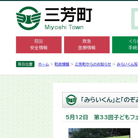
防災
救急
くら
安全情報
医療情報
手続
現在位置
ホーム
>
町政情報
>
三芳町からのお知らせ
>
みらいくん写
「みらいくん」と「の
5月12日 第33回子どもフ