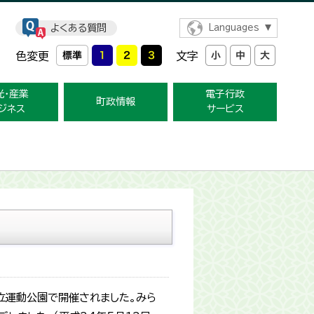
よくある質問
Languages
色変更
文字
光・産業
電子行政
町政情報
ジネス
サービス
立運動公園で開催されました。みら