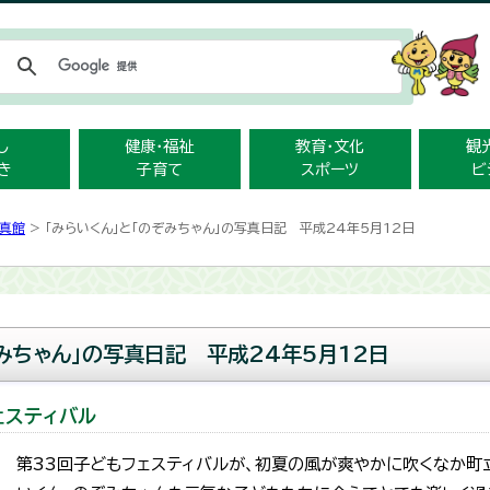
メニューをスキップします
し
健康・福祉
教育・文化
観
き
子育て
スポーツ
ビ
真館
> 「みらいくん」と「のぞみちゃん」の写真日記 平成24年5月12日
ぞみちゃん」の写真日記 平成24年5月12日
ェスティバル
第33回子どもフェスティバルが、初夏の風が爽やかに吹くなか町