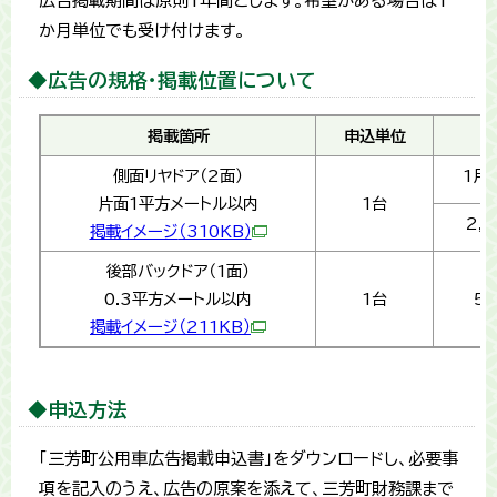
広告掲載期間は原則1年間とします。希望がある場合は1
か月単位でも受け付けます。
◆広告の規格・掲載位置について
掲載箇所
申込単位
側面リヤドア（2面）
1月
片面1平方メートル以内
1台
2,
掲載イメージ
（310KB）
後部バックドア（1面）
0.3平方メートル以内
1台
5
掲載イメージ
（211KB）
◆申込方法
「三芳町公用車広告掲載申込書」をダウンロードし、必要事
項を記入のうえ、広告の原案を添えて、三芳町財務課まで