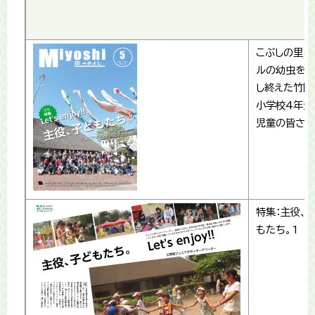
こぶしの里に
ルの幼虫を放
し終えた竹間
小学校4年生
児童の皆さん
特集：主役、
もたち。1