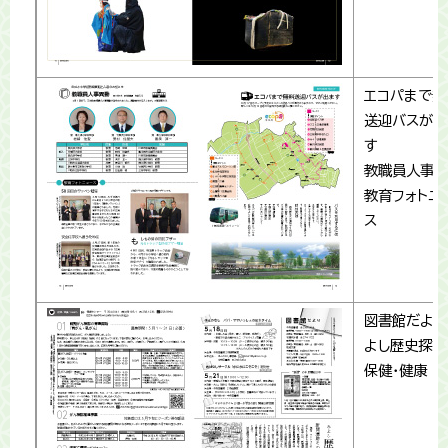
エコパまで無
送迎バスが出
す
教職員人事異
教育フォトニ
ス
図書館だより
よし歴史探訪
保健・健康