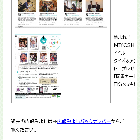
集まれ！
MIYOSHI
イドル
クイズ&アン
ト プレゼン
「図書カード5
円分×5名様
過去の広報みよしは→
広報みよしバックナンバー
からご
覧ください。