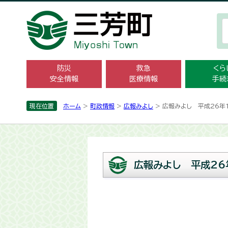
防災
救急
くら
安全情報
医療情報
手続
現在位置
ホーム
>
町政情報
>
広報みよし
> 広報みよし 平成26年
広報みよし 平成26