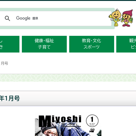
メニューをスキップします
し
健康・福祉
教育・文化
観
き
子育て
スポーツ
ビ
1月号
年1月号