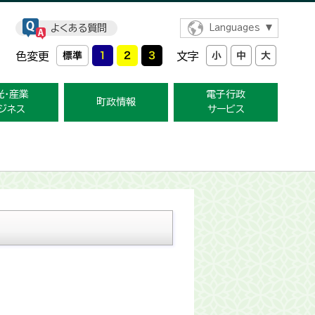
よくある質問
Languages
色変更
文字
光・産業
電子行政
町政情報
ジネス
サービス