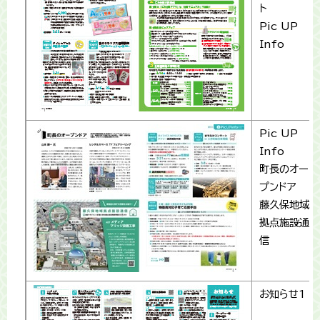
ト
Pic UP
Info
Pic UP
Info
町長のオー
プンドア
藤久保地域
拠点施設通
信
お知らせ1