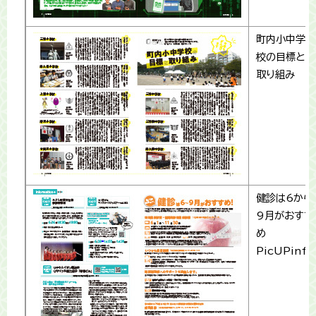
町内小中学
校の目標と
取り組み
健診は6から
9月がおすす
め
PicUPinfo