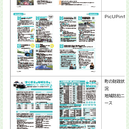
PicUPinfo
町の財政状
況
地域防犯ニュ
ース