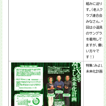
組みに迫りま
す。（老人ク
ラブ連合会の
みなさん、今
回は小道具
のサングラス
を着用してい
ますが、優し
い方々で
す！）
特集：みよし
未来化計画