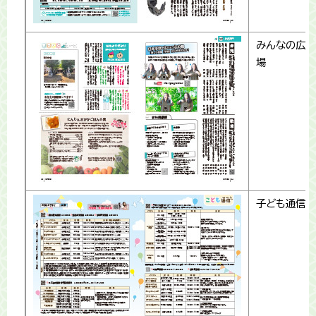
みんなの広
場
子ども通信