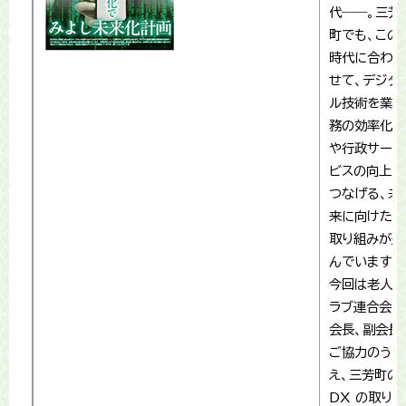
代――。三芳
町でも、この
時代に合わ
せて、デジタ
ル技術を業
務の効率化
や行政サー
ビスの向上に
つなげる、未
来に向けた
取り組みが進
んでいます。
今回は老人ク
ラブ連合会の
会長、副会長
ご協力のう
え、三芳町の
DX の取り