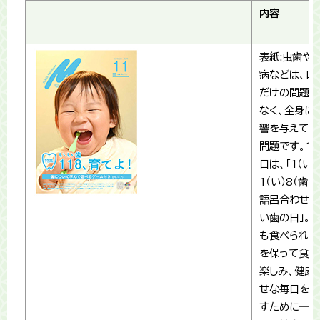
内容
表紙:虫歯や
病などは、口
だけの問題で
なく、全身に
響を与えてし
問題です。11
日は、「1（い）
1（い）8（歯）
語呂合わせで
い歯の日」。
も食べられる
を保って食事
楽しみ、健康
せな毎日を過
すために――