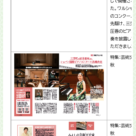
しで開催され
た。ワルシャ
のコンクール
先駆け、三芳
圧巻のピアノ
奏を披露して
ただきました
特集：芸術文
秋
特集：芸術文
秋