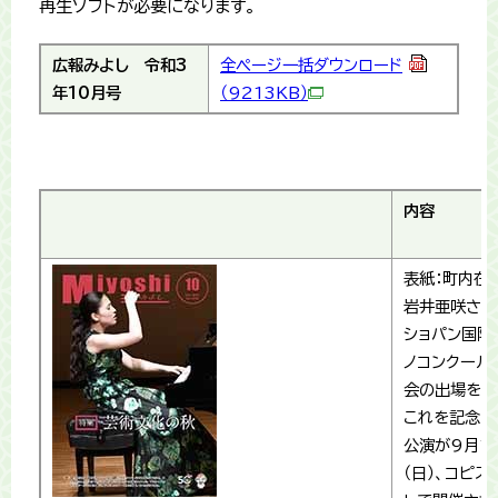
再生ソフトが必要になります。
広報みよし
令和3
全ページ一括ダウンロード
年10月号
（9213KB）
内容
表紙：町内在
岩井亜咲さん
ショパン国際
ノコンクール
会の出場を決
これを記念し
公演が9月1
（日）、コピス