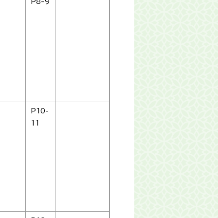
P8-9
P10-
11