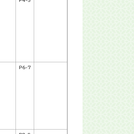
P4-5
P6-7