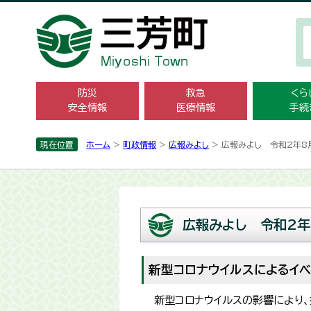
防災
救急
くら
安全情報
医療情報
手続
現在位置
ホーム
>
町政情報
>
広報みよし
> 広報みよし 令和2年8
広報みよし 令和2年
新型コロナウイルスによるイベ
新型コロナウイルスの影響により