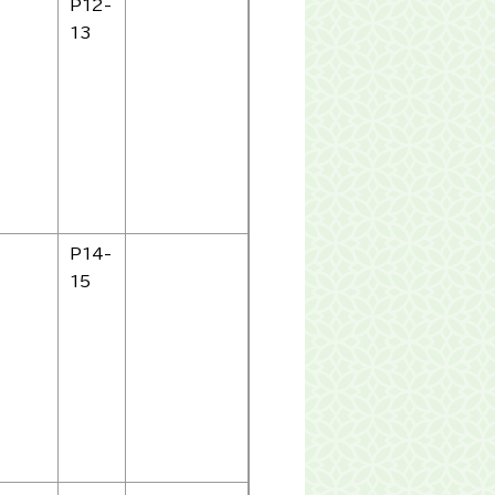
P12-
13
P14-
15