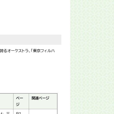
を誇るオーケストラ、「東京フィルハ
ペー
関連ページ
ジ
さん。三
P1