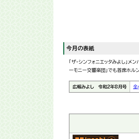
今月の表紙
「ザ・シンフォニエッタみよし」メ
ーモニー交響楽団」でも首席ホル
広報みよし
令和2年8月号
全