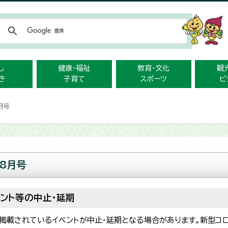
メニューをスキップします
し
健康・福祉
教育・文化
観
き
子育て
スポーツ
ビ
月号
8月号
ント等の中止・延期
、掲載されているイベントが中止・延期となる場合があります。新型コ