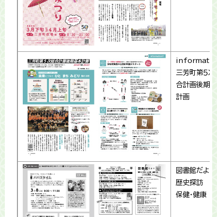
informati
三芳町第５次
合計画後期基
計画
図書館だより
歴史探訪
保健・健康