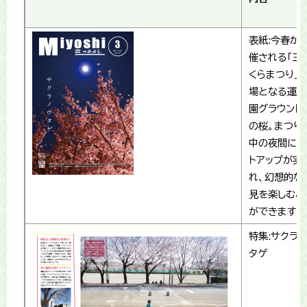
表紙:今春か
催される「三
くらまつり」
場となる運動
園グラウンド
の桜。まつり
中の夜間には
トアップが実
れ、幻想的な
見を楽しむこ
ができます。
特集:サクラノ
タゲ