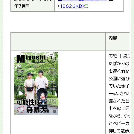
年7月号
（10626KB）
内容
表紙：1 歳に
たばかりの愛
を連れ竹間沢
公園に遊びに
ていた金子さ
一家。きれい
備された公園
中を緑に囲ま
ながら、ゆっ
とベビーカー
押して散歩。