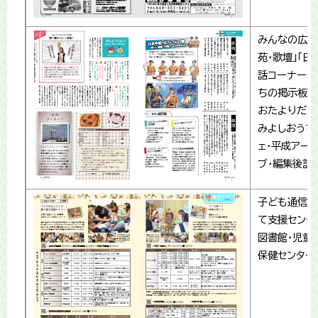
みんなの広場
苑・歌壇」「日
話コーナー」「
ちの掲示板」
おたよりだよ
みよしおうち
ェ・平成アー
ブ・編集後記
子ども通信(
て支援センタ
図書館・児童
保健センター