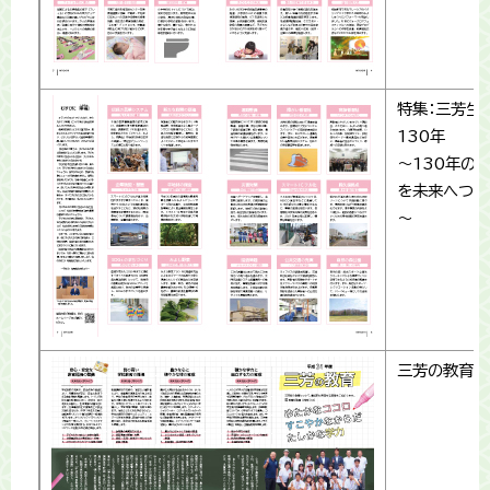
特集：三芳生
130年
～130年の
を未来へつな
～
三芳の教育