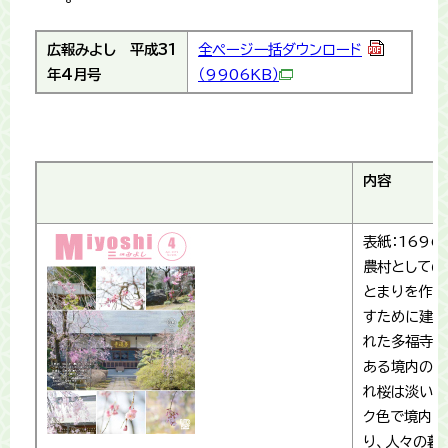
広報みよし
平成31
全ページ一括ダウンロード
年4月号
（9906KB）
内容
表紙：1696 
農村としての
とまりを作り
すために建立
れた多福寺。
ある境内の枝
れ桜は淡いピ
ク色で境内を
り、人々の暮