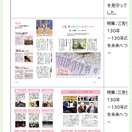
を見守ってき
した。
特集：三芳生
130年
～130年の
を未来へつな
～
特集：三芳生
130年
～130年の
を未来へつな
～