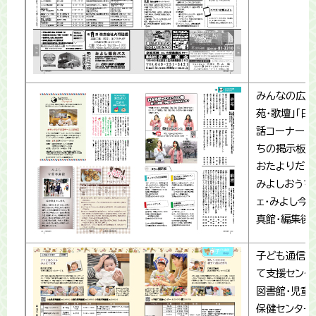
みんなの広場
苑・歌壇」「日
話コーナー」「
ちの掲示板」
おたよりだよ
みよしおうち
ェ・みよし今
真館・編集後
子ども通信(
て支援センタ
図書館・児童
保健センター