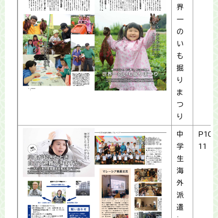
界
一
の
い
も
掘
り
ま
つ
り
中
P10-
学
11
生
海
外
派
遣