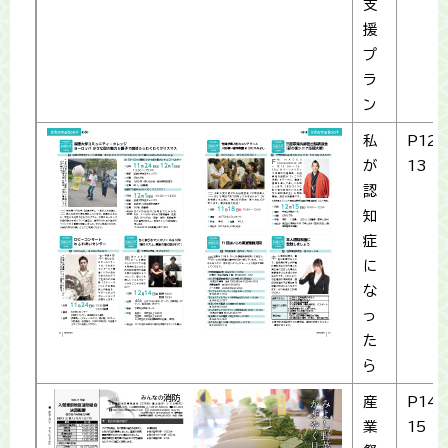
支
援
プ
ラ
ン
私
P12-
が
13
認
知
症
に
な
っ
た
ら
産
P14-
業
15