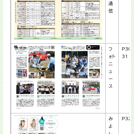
通
信
フ
P30-
ォト
31
ニ
ュ
ー
ス
み
P32
よ
し