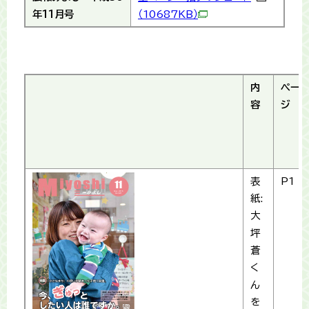
年11月号
（10687KB）
内
ペー
容
ジ
表
P1
紙:
大
坪
蒼
く
ん
を