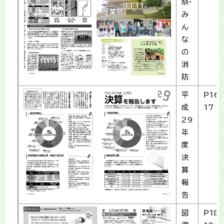
祭・
み
ん
な
の
消
防
平
P16-
成
17
29
年
度
決
算
報
告
図
P18-