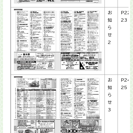
お
P22-
知
23
ら
せ
2
お
P24-
知
25
ら
せ
3