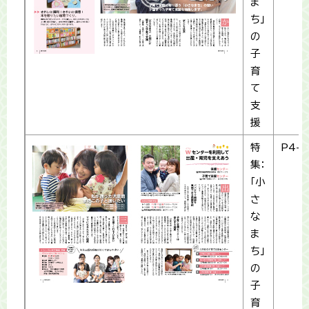
ま
ち」
の
子
育
て
支
援
特
P4-5
集：
「小
さ
な
ま
ち」
の
子
育