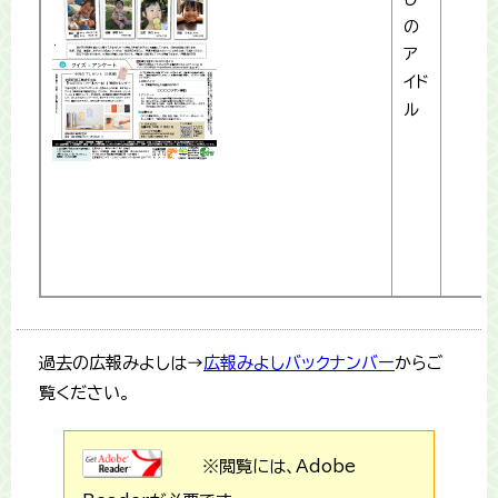
の
ア
イド
ル
過去の広報みよしは→
広報みよしバックナンバー
からご
覧ください。
※閲覧には、Adobe