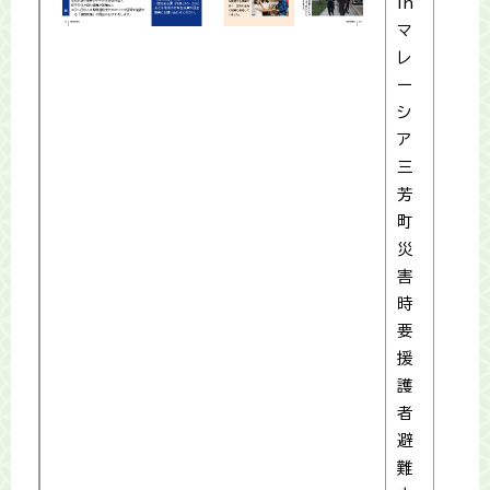
in
マ
レ
ー
シ
ア
三
芳
町
災
害
時
要
援
護
者
避
難