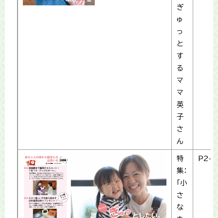
ぎ
ゅ
っ
と
す
る
マ
マ
英
子
さ
ん
特
P2-3
集：
「小
さ
な