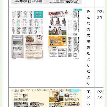
み
P26-
ん
27
な
の
広
場
お
た
よ
り
だ
よ
り
子
P28-
ど
29
も