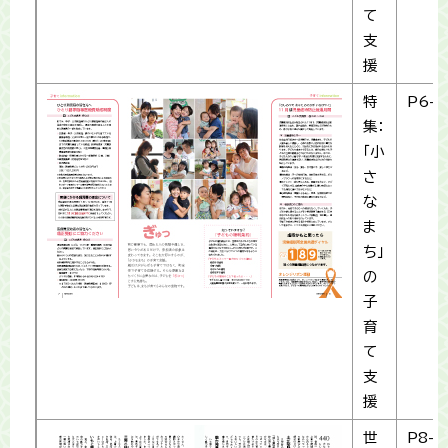
て
支
援
特
P6-7
集：
「小
さ
な
ま
ち」
の
子
育
て
支
援
世
P8-9