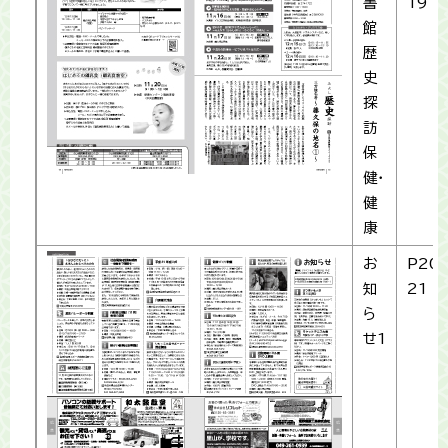
書
19
館
歴
史
探
訪
保
健・
健
康
お
P20-
知
21
ら
せ1