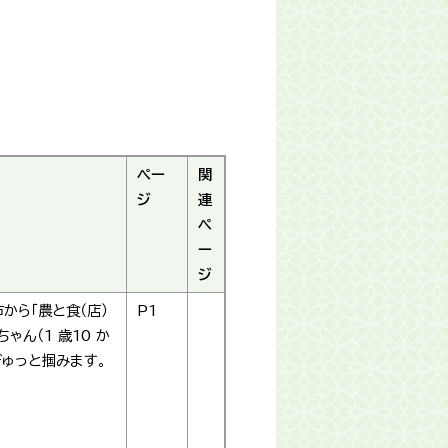
ペー
関
ジ
連
ペ
ー
ジ
から「農と食（店）
P1
ん（1 歳10 か
ぎゅっと掴みます。