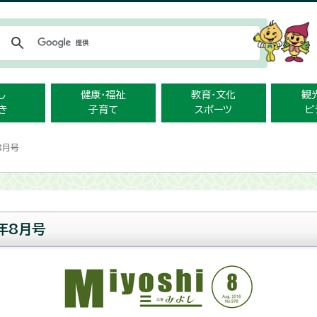
メニューをスキップします
し
健康・福祉
教育・文化
観
き
子育て
スポーツ
ビ
8月号
年8月号