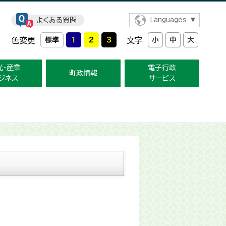
よくある質問
Languages
色変更
文字
光・産業
電子行政
町政情報
ジネス
サービス