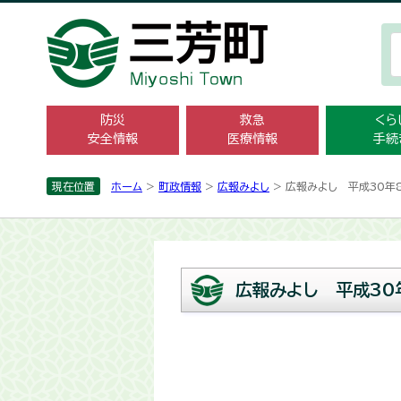
防災
救急
くら
安全情報
医療情報
手続
現在位置
ホーム
>
町政情報
>
広報みよし
> 広報みよし 平成30年
広報みよし 平成30