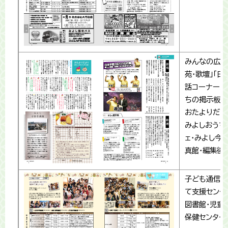
みんなの広場
苑・歌壇」「日
話コーナー」「
ちの掲示板」
おたよりだよ
みよしおうち
ェ・みよし今
真館・編集後
子ども通信(
て支援センタ
図書館・児童
保健センター