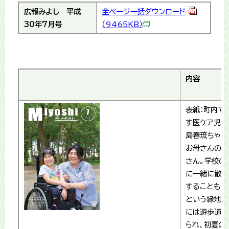
広報みよし
平成
全ページ一括ダウンロード
30年7月号
（9465KB）
内容
表紙：町内で
す医ケア児の
島春琉ちゃん
お母さんの真
さん。学校の
に一緒に散歩
することもあ
という緑地公
には遊歩道も
られ、初夏の