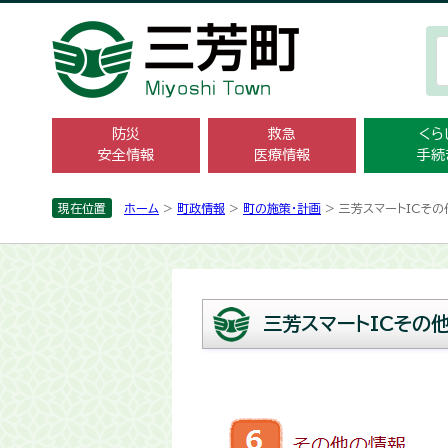
防災
救急
くら
安全情報
医療情報
手続
現在位置
ホーム
>
町政情報
>
町の施策・計画
> 三芳スマートICそ
三芳スマートICその