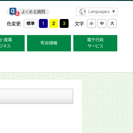
よくある質問
Languages
色変更
文字
光・産業
電子行政
町政情報
ジネス
サービス