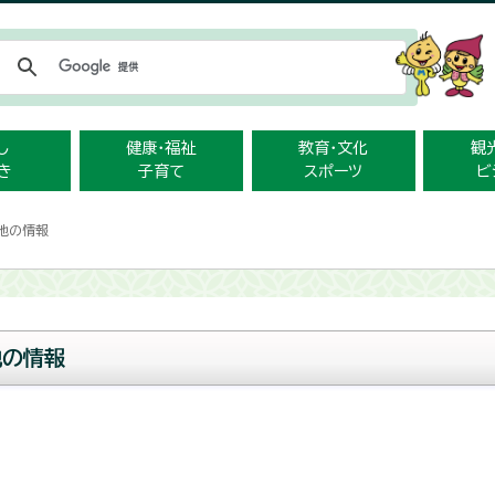
メニューをスキップします
し
健康・福祉
教育・文化
観
き
子育て
スポーツ
ビ
の他の情報
他の情報