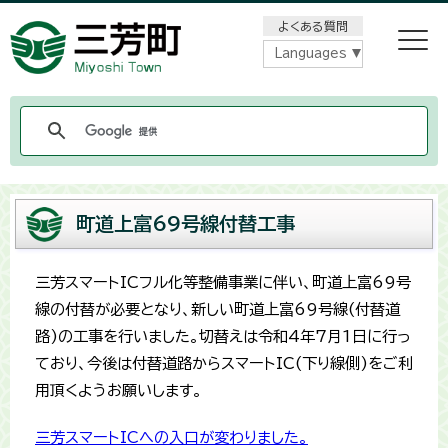
メニューをスキップします
よくある質問
Languages
町道上富69号線付替工事
三芳スマートICフル化等整備事業に伴い、町道上富69号
線の付替が必要となり、新しい町道上富69号線(付替道
路)の工事を行いました。切替えは令和4年7月1日に行っ
ており、今後は付替道路からスマートIC(下り線側)をご利
用頂くようお願いします。
三芳スマートICへの入口が変わりました。