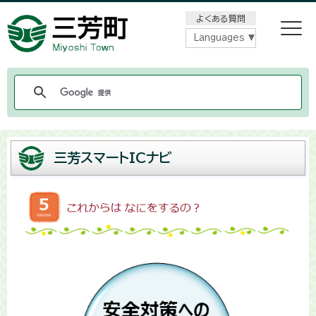
メニューをスキップします
よくある質問
Languages
三芳スマートICナビ