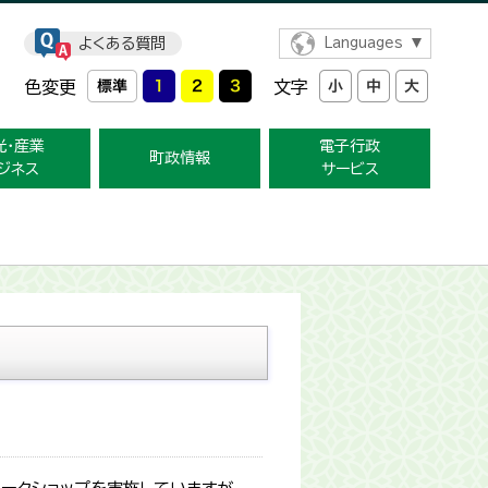
よくある質問
Languages
色変更
文字
光・産業
電子行政
町政情報
ジネス
サービス