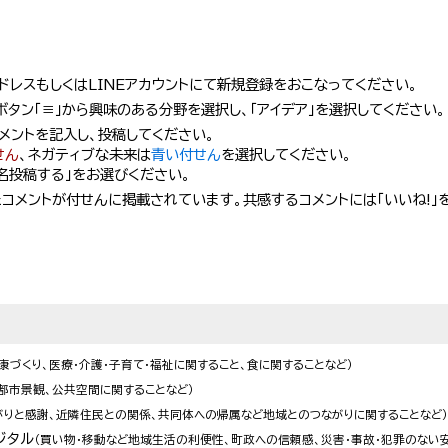
アドレスもしくはLINEアカウントにて新規登録をおこなってください。
ボタン「≡」から興味のある分野を選択し、「アイデア」を選択してください。
コメントを記入し、投稿してください。
せん
、ネガティブな未来は
青い付せん
を選択してください。
名投稿する」をお選びください。
コメントが付せんに掲載されています。共感するコメントには「いいね!」
康づくり、医療・介護・子育て・福祉に関すること、食に関することなど）
、都市景観、公共空間に関することなど）
がりと感謝、近隣住民との関係、共同体への帰属など地域とのつながりに関することなど
ジタル
（買い物・移動など地域生活の利便性、町政への信頼感、災害・事故・犯罪のない安