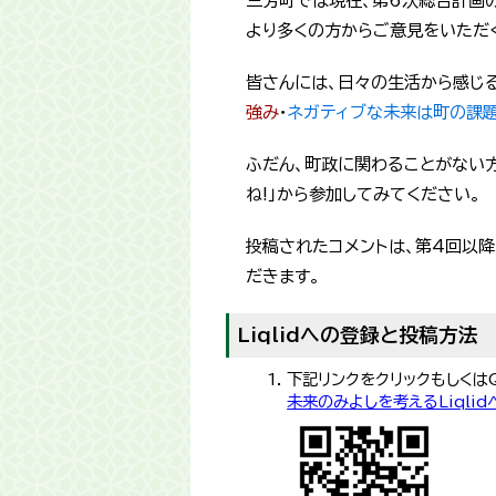
三芳町では現在、第6次総合計画
より多くの方からご意見をいただくた
皆さんには、日々の生活から感じ
強み
・
ネガティブな未来は町の課
ふだん、町政に関わることがない
ね!」から参加してみてください。
投稿されたコメントは、第4回以
だきます。
Liqlidへの登録と投稿方法
下記リンクをクリックもしくは
未来のみよしを考えるLiqli