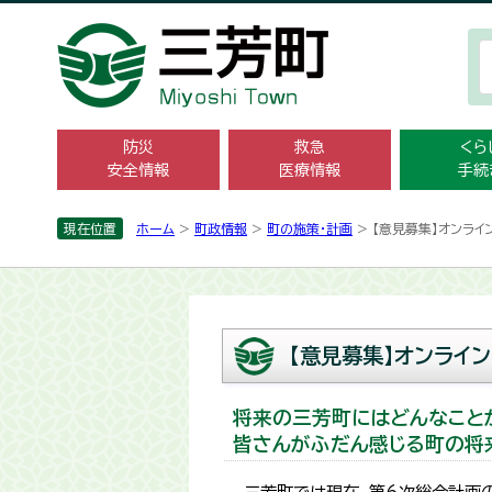
防災
救急
くら
安全情報
医療情報
手続
現在位置
ホーム
>
町政情報
>
町の施策・計画
> 【意見募集】オンライン
【意見募集】オンラインツ
将来の三芳町にはどんなこと
皆さんがふだん感じる町の将来