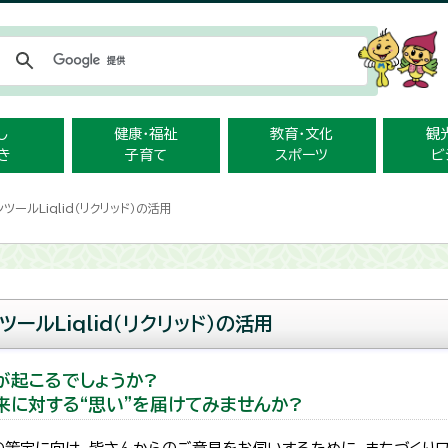
メニューをスキップします
し
健康・福祉
教育・文化
観
き
子育て
スポーツ
ビ
ツールLiqlid（リクリッド）の活用
ールLiqlid（リクリッド）の活用
が起こるでしょうか?
に対する“思い”を届けてみませんか?