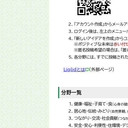
「アカウント作成」からメール
ログイン後は、左上のメニュー
「新しいアイデアを作成」から
※ポジティブな未来は
赤い付
※匿名投稿希望の場合は、「匿
各分野には、すでに投稿された
Liqlidとは
（外部ページ）
分野一覧
健康・福祉・子育て・食
（心身の健
居心地・伝統・みどり
（自然景観
つながり・交流・社会貢献
（つな
安全・安心・利便性・住環境・デ