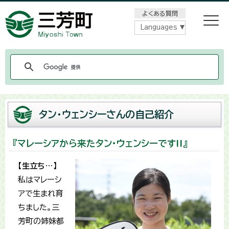
メニューをスキップします
よくある質問
Languages
タン・ウェンシーさんの自己紹介
『マレーシアから来たタン・ウェンシーです!!』
【生立ち…】
私はマレーシ
アで生まれ育
ちました。三
芳町の姉妹都